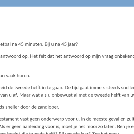
etbal na 45 minuten. Bij u na 45 jaar?
antwoord op. Het feit dat het antwoord op mijn vraag onbekend is
dan vaak horen.
id de tweede helft in te gaan. De tijd gaat immers steeds sneller
r van u af. Maar wat als u onbewust al met de tweede helft van
s sneller door de zandloper.
estament vast geen onderwerp voor u. In de meeste gevallen zult 
ls er geen aanleiding voor is, moet je het mooi zo laten. Ben je
er begint die tweede helft? Bij veertig jaar? Zeg het maar.