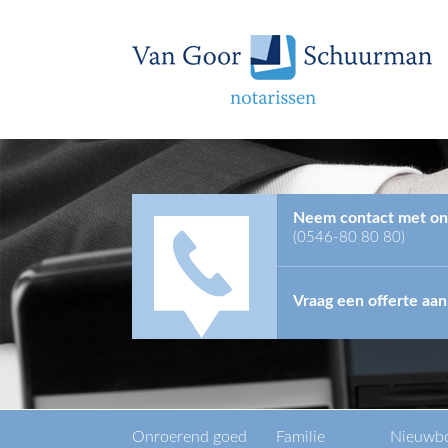
Neem contact met on
(0546-80 80 80)
Vraag een offerte aan
Onroerend goed
Familie
Nieuwb