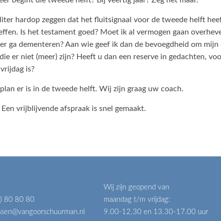
iter hardop zeggen dat het fluitsignaal voor de tweede helft hee
reffen. Is het testament goed? Moet ik al vermogen gaan overhev
later ga dementeren? Aan wie geef ik dan de bevoegdheid om mijn
 die er niet (meer) zijn? Heeft u dan een reserve in gedachten, 
rijdag is?
plan er is in de tweede helft. Wij zijn graag uw coach.
Een vrijblijvende afspraak is snel gemaakt.
Wij zijn geopend van
) 80 80 80
maandag t/m vrijdag:
issen@vangoorschuurman.nl
9.00-12.30 en 13.30-17.00 uur