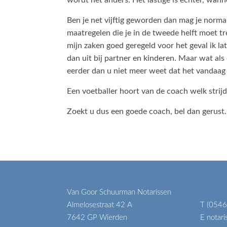
Ben je net vijftig geworden dan mag je normal
maatregelen die je in de tweede helft moet t
mijn zaken goed geregeld voor het geval ik 
dan uit bij partner en kinderen. Maar wat als
eerder dan u niet meer weet dat het vandaag v
Een voetballer hoort van de coach welk strijd
Zoekt u dus een goede coach, bel dan gerust. 
Van Goor Schuurman Notarissen
Almelosestraat 42 A
T (0546
7642 GP Wierden
E notar