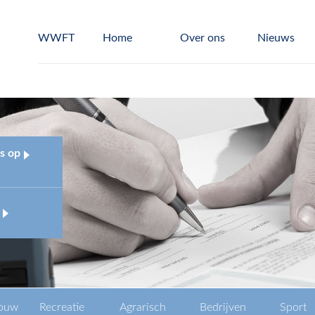
WWFT
Home
Over ons
Nieuws
s op
ouw
Recreatie
Agrarisch
Bedrijven
Sport