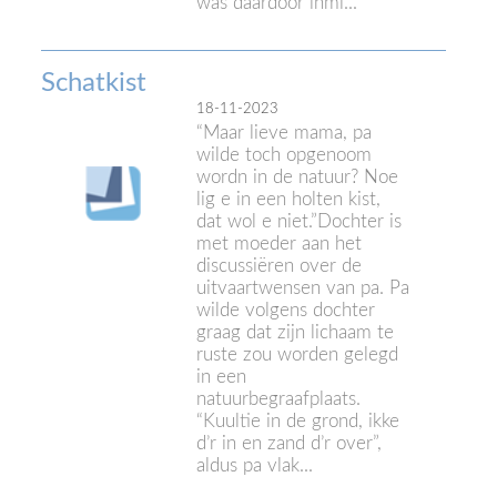
was daardoor inmi...
Schatkist
18-11-2023
“Maar lieve mama, pa
wilde toch opgenoom
wordn in de natuur? Noe
lig e in een holten kist,
dat wol e niet.”Dochter is
met moeder aan het
discussiëren over de
uitvaartwensen van pa. Pa
wilde volgens dochter
graag dat zijn lichaam te
ruste zou worden gelegd
in een
natuurbegraafplaats.
“Kuultie in de grond, ikke
d’r in en zand d’r over”,
aldus pa vlak...