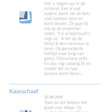
Het is negen uur in de
ochtend. Een al wat
oudere dame zet de fiets
voor kantoor neer en
komt binnen. Ze gaat bij
mij op de praatstoel
zitten. ‘’t Is al kold buut’n’,
zegt ze, ‘ik bin op de
fietse’.Ik ken mevrouw al
jaren. Op gevorderde
leeftijd maar jong van
geest. Vlijmscherp zelfs.
En dus nog zodanig fit en
mobiel dat ze naar
kantoor komt fietse...
Kaasschaaf
22-08-2024
Toon en Jet hebben het
goed voor elkaar. Ze