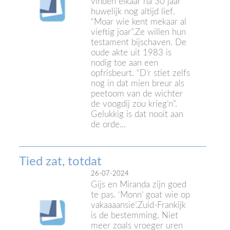
vinden elkaar na 30 jaar
huwelijk nog altijd lief.
“Moar wie kent mekaar al
vieftig joar”.Ze willen hun
testament bijschaven. De
oude akte uit 1983 is
nodig toe aan een
opfrisbeurt. “D’r stiet zelfs
nog in dat mien breur als
peetoom van de wichter
de voogdij zou krieg’n”.
Gelukkig is dat nooit aan
de orde...
Tied zat, totdat
26-07-2024
Gijs en Miranda zijn goed
te pas. ‘Monn’ goat wie op
vakaaaansie’.Zuid-Frankijk
is de bestemming. Niet
meer zoals vroeger uren