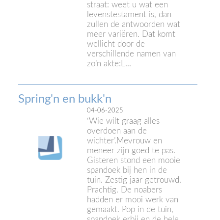
straat: weet u wat een
levenstestament is, dan
zullen de antwoorden wat
meer variëren. Dat komt
wellicht door de
verschillende namen van
zo’n akte:L...
Spring'n en bukk'n
04-06-2025
‘Wie wilt graag alles
overdoen aan de
wichter’.Mevrouw en
meneer zijn goed te pas.
Gisteren stond een mooie
spandoek bij hen in de
tuin. Zestig jaar getrouwd.
Prachtig. De noabers
hadden er mooi werk van
gemaakt. Pop in de tuin,
spandoek erbij en de hele