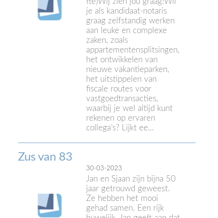
fte)Wij zien jou graag!Wil
je als kandidaat-notaris
graag zelfstandig werken
aan leuke en complexe
zaken, zoals
appartementensplitsingen,
het ontwikkelen van
nieuwe vakantieparken,
het uitstippelen van
fiscale routes voor
vastgoedtransacties,
waarbij je wel altijd kunt
rekenen op ervaren
collega’s? Lijkt ee...
Zus van 83
30-03-2023
Jan en Sjaan zijn bijna 50
jaar getrouwd geweest.
Ze hebben het mooi
gehad samen. Een rijk
huwelijk. Jan geeft aan dat