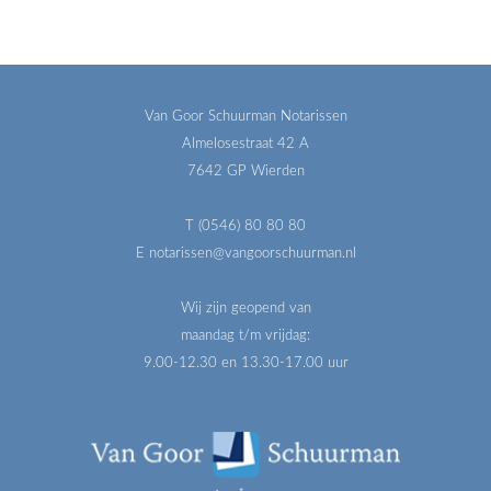
Van Goor Schuurman Notarissen
Almelosestraat 42 A
7642 GP Wierden
T (0546) 80 80 80
E notarissen@vangoorschuurman.nl
Wij zijn geopend van
maandag t/m vrijdag:
9.00-12.30 en 13.30-17.00 uur