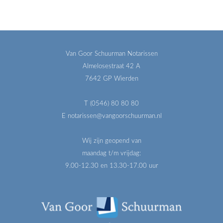
Van Goor Schuurman Notarissen
Almelosestraat 42 A
7642 GP Wierden
T (0546) 80 80 80
E notarissen@vangoorschuurman.nl
Wij zijn geopend van
maandag t/m vrijdag:
9.00-12.30 en 13.30-17.00 uur