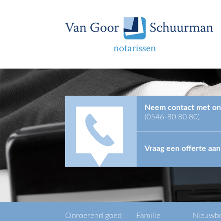
Neem contact met on
(0546-80 80 80)
Vraag een offerte aan
Onroerend goed
Familie
Nieuwb