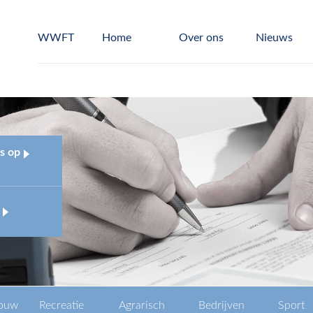
WWFT
Home
Over ons
Nieuws
s op
ouw
Recreatie
Agrarisch
Bedrijven
Sport