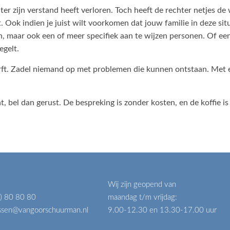
er zijn verstand heeft verloren. Toch heeft de rechter netjes de 
k indien je juist wilt voorkomen dat jouw familie in deze situa
en, maar ook een of meer specifiek aan te wijzen personen. Of ee
egelt.
 erft. Zadel niemand op met problemen die kunnen ontstaan. Met
 bel dan gerust. De bespreking is zonder kosten, en de koffie is 
Wij zijn geopend van
) 80 80 80
maandag t/m vrijdag:
issen@vangoorschuurman.nl
9.00-12.30 en 13.30-17.00 uur