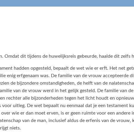
n. Omdat dit tijdens de huwelijksreis gebeurde, haalde dit zelfs h
ment hadden opgesteld, bepaalt de wet wie er erft. Het net ge
milie enig erfgenaam was. De familie van de vrouw accepteerde di
, gezien de bijzondere omstandigheden, de helft van de nalatens
milie van de vrouw werd in het gelijk gesteld. De familie van d
en rechter alle bijzonderheden tegen het licht houdt en opnieuw
voor uitleg. De wet bepaalt nu eenmaal dat je een testament kun
over wie er dan moet erven, is er geen ruimte voor een andere i
alatenschap van de man, inclusief aldus de erfenis van de vrouw
ijgt niets.