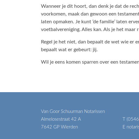
Wanneer je dit hoort, dan denk je dat de recht
voorkomen, maak dan gewoon een testament. Oo
laten opmaken. Je kunt ‘de familie’ laten erv
voetbalvereniging. Alles kan. Als je het maar r
Regel je het niet, dan bepaalt de wet wie er
bepaalt wat er gebeurt: jij.
Wil je eens komen sparren over een testament,
Van Goor Schuurman Notarissen
Almelosestraat 42 A
T (0546
7642 GP Wierden
E notar