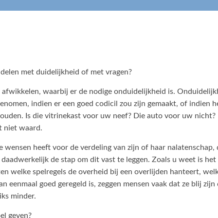
elen met duidelijkheid of met vragen?
fwikkelen, waarbij er de nodige onduidelijkheid is. Onduidelijkh
genomen, indien er een goed codicil zou zijn gemaakt, of indien h
ouden. Is die vitrinekast voor uw neef? Die auto voor uw nicht? 
t niet waard.
e wensen heeft voor de verdeling van zijn of haar nalatenschap, d
 daadwerkelijk de stap om dit vast te leggen. Zoals u weet is h
n welke spelregels de overheid bij een overlijden hanteert, welk
dan eenmaal goed geregeld is, zeggen mensen vaak dat ze blij zijn
iks minder.
el geven?