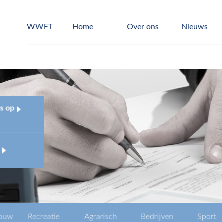
WWFT
Home
Over ons
Nieuws
s op
ouw
Recreatie
Agrarisch
Bedrijven
Sport