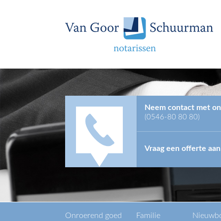
Neem contact met on
(0546-80 80 80)
Vraag een offerte aan
Onroerend goed
Familie
Nieuwb