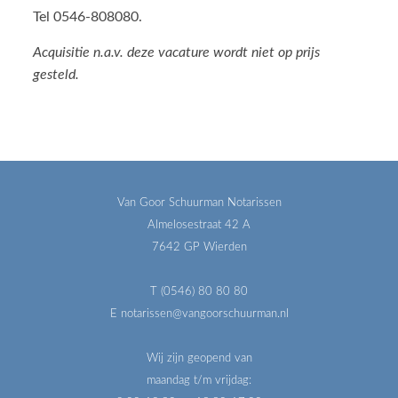
Tel 0546-808080.
Acquisitie n.a.v. deze vacature wordt niet op prijs
gesteld.
Van Goor Schuurman Notarissen
Almelosestraat 42 A
7642 GP Wierden
T (0546) 80 80 80
E notarissen@vangoorschuurman.nl
Wij zijn geopend van
maandag t/m vrijdag: