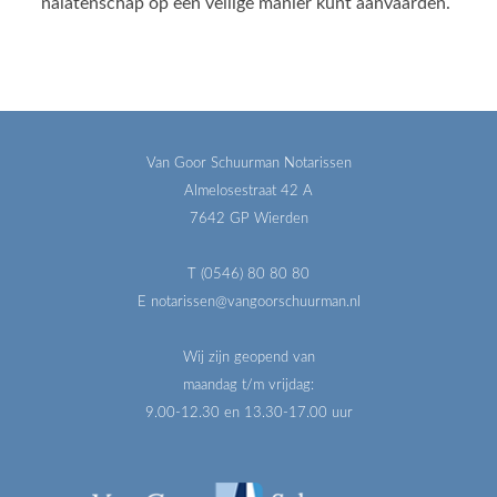
nalatenschap op een veilige manier kunt aanvaarden.
Van Goor Schuurman Notarissen
Almelosestraat 42 A
7642 GP Wierden
T (0546) 80 80 80
E notarissen@vangoorschuurman.nl
Wij zijn geopend van
maandag t/m vrijdag:
9.00-12.30 en 13.30-17.00 uur