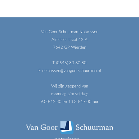
Van Goor Schuurman Notarissen
Almelosestraat 42 A
7642 GP Wierden
T (0546) 80 80 80
E notarissen@vangoorschuurman.nl
Wij zijn geopend van
maandag t/m vrijdag:
9.00-12.30 en 13.30-17.00 uur