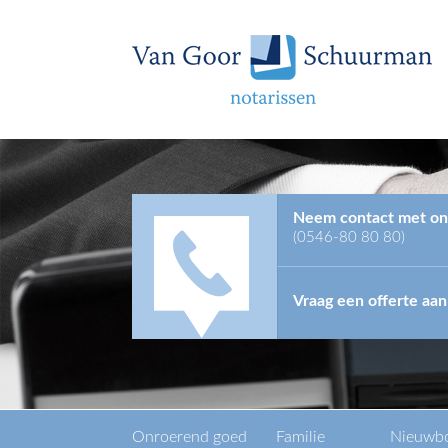
Neem contact met on
(0546-80 80 80)
Vraag een offerte aan
Onroerend goed
Familie
Nieuwb