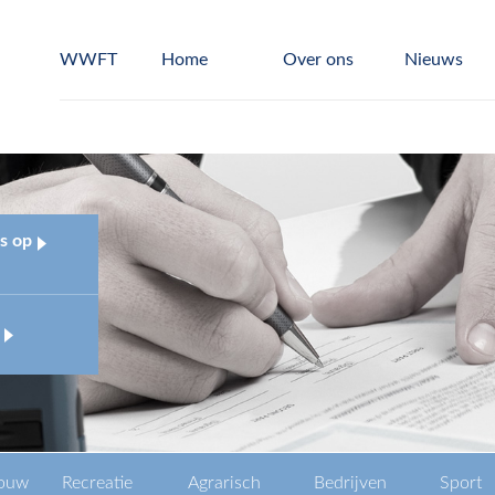
WWFT
Home
Over ons
Nieuws
s op
ouw
Recreatie
Agrarisch
Bedrijven
Sport